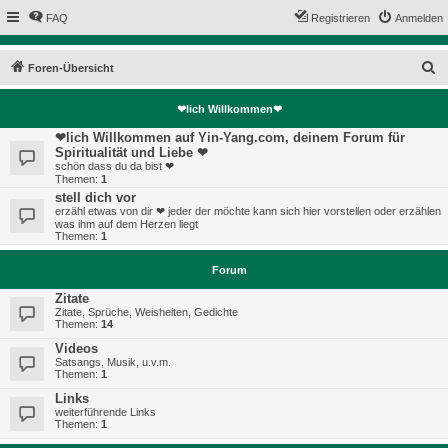
FAQ
Registrieren
Anmelden
S
Foren-Übersicht
u
❤lich Willkommen❤
c
❤lich Willkommen auf Yin-Yang.com, deinem Forum für
h
Spiritualität und Liebe ❤
e
schön dass du da bist ❤
Themen:
1
stell dich vor
erzähl etwas von dir ❤ jeder der möchte kann sich hier vorstellen oder erzählen
was ihm auf dem Herzen liegt
Themen:
1
Forum
Zitate
Zitate, Sprüche, Weisheiten, Gedichte
Themen:
14
Videos
Satsangs, Musik, u.v.m.
Themen:
1
Links
weiterführende Links
Themen:
1