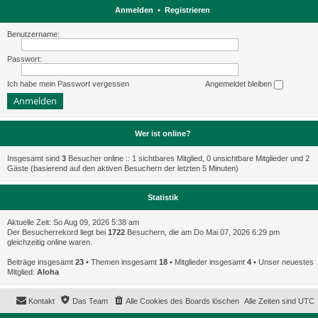
Anmelden
•
Registrieren
Benutzername:
Passwort:
Ich habe mein Passwort vergessen
Angemeldet bleiben
Wer ist online?
Insgesamt sind
3
Besucher online :: 1 sichtbares Mitglied, 0 unsichtbare Mitglieder und 2
Gäste (basierend auf den aktiven Besuchern der letzten 5 Minuten)
Statistik
Aktuelle Zeit: So Aug 09, 2026 5:38 am
Der Besucherrekord liegt bei
1722
Besuchern, die am Do Mai 07, 2026 6:29 pm
gleichzeitig online waren.
Beiträge insgesamt
23
• Themen insgesamt
18
• Mitglieder insgesamt
4
• Unser neuestes
Mitglied:
Aloha
Kontakt
Das Team
Alle Cookies des Boards löschen
Alle Zeiten sind
UTC