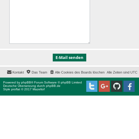
Kontakt
Das Team
Alle Cookies des Boards löschen
Alle Zeiten sind
UTC
Powered by
phpBB
® Forum Software © phpBB Limited
Deutsche Übersetzung durch
phpBB.de
Style proflat © 2017
Mazeltof