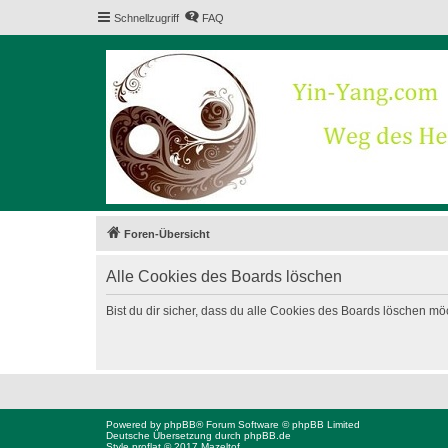
Schnellzugriff
FAQ
Foren-Übersicht
Alle Cookies des Boards löschen
Bist du dir sicher, dass du alle Cookies des Boards löschen mö
Powered by
phpBB
® Forum Software © phpBB Limited
Deutsche Übersetzung durch
phpBB.de
Style proflat © 2017
Mazeltof