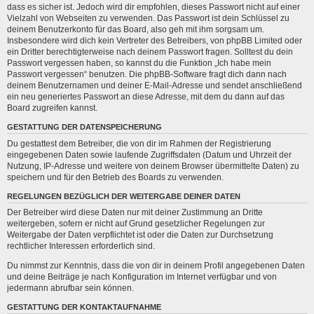
dass es sicher ist. Jedoch wird dir empfohlen, dieses Passwort nicht auf einer
Vielzahl von Webseiten zu verwenden. Das Passwort ist dein Schlüssel zu
deinem Benutzerkonto für das Board, also geh mit ihm sorgsam um.
Insbesondere wird dich kein Vertreter des Betreibers, von phpBB Limited oder
ein Dritter berechtigterweise nach deinem Passwort fragen. Solltest du dein
Passwort vergessen haben, so kannst du die Funktion „Ich habe mein
Passwort vergessen“ benutzen. Die phpBB-Software fragt dich dann nach
deinem Benutzernamen und deiner E-Mail-Adresse und sendet anschließend
ein neu generiertes Passwort an diese Adresse, mit dem du dann auf das
Board zugreifen kannst.
GESTATTUNG DER DATENSPEICHERUNG
Du gestattest dem Betreiber, die von dir im Rahmen der Registrierung
eingegebenen Daten sowie laufende Zugriffsdaten (Datum und Uhrzeit der
Nutzung, IP-Adresse und weitere von deinem Browser übermittelte Daten) zu
speichern und für den Betrieb des Boards zu verwenden.
REGELUNGEN BEZÜGLICH DER WEITERGABE DEINER DATEN
Der Betreiber wird diese Daten nur mit deiner Zustimmung an Dritte
weitergeben, sofern er nicht auf Grund gesetzlicher Regelungen zur
Weitergabe der Daten verpflichtet ist oder die Daten zur Durchsetzung
rechtlicher Interessen erforderlich sind.
Du nimmst zur Kenntnis, dass die von dir in deinem Profil angegebenen Daten
und deine Beiträge je nach Konfiguration im Internet verfügbar und von
jedermann abrufbar sein können.
GESTATTUNG DER KONTAKTAUFNAHME