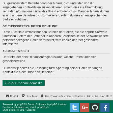
Du gestattest dem Betreiber darüber hinaus, dich unter den von dir
angegebenen Kontaktdaten zu kontaktieren, sofern dies zur Übermittlung
zentraler Informationen über das Board erforderlich ist. Darüber hinaus dürfen
er und andere Benutzer dich kontaktieren, sofern du dies an entsprechender
Stelle erlaubt hast.
GELTUNGSBEREICH DIESER RICHTLINIE
Diese Richtlinie umfasst nur den Bereich der Seiten, die die phpBB-Software
umfassen. Sofern der Betreiber in anderen Bereichen seiner Software weitere
personenbezogene Daten verarbeitet, wird er dich darüber gesondert
informieren.
AUSKUNFTSRECHT
Der Betreiber erteilt dir auf Anfrage Auskunft, welche Daten über dich
gespeichert sind.
Du kannst jederzeit die Löschung bzw. Sperrung deiner Daten verlangen.
Kontaktiere hierzu bitte den Betreiber.
Zurück zur Anmeldemaske
Kontakt
Das Team
Alle Cookies des Boards löschen
Alle Zeiten sind
UTC
Powered by
phpBB
® Forum Software © phpBB Limited
Deutsche Übersetzung durch
phpBB.de
Style proflat © 2017
Mazeltof