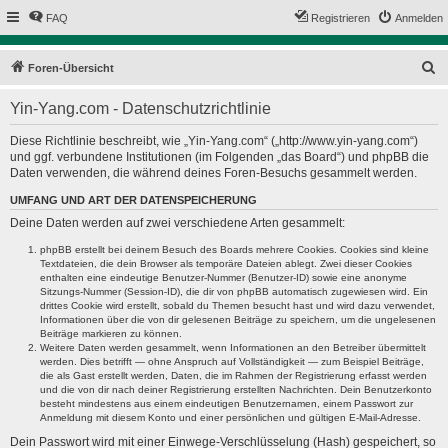
FAQ
Registrieren
Anmelden
S
Foren-Übersicht
u
Yin-Yang.com - Datenschutzrichtlinie
c
h
Diese Richtlinie beschreibt, wie „Yin-Yang.com“ („http://www.yin-yang.com“)
und ggf. verbundene Institutionen (im Folgenden „das Board“) und phpBB die
e
Daten verwenden, die während deines Foren-Besuchs gesammelt werden.
UMFANG UND ART DER DATENSPEICHERUNG
Deine Daten werden auf zwei verschiedene Arten gesammelt:
phpBB erstellt bei deinem Besuch des Boards mehrere Cookies. Cookies sind kleine
Textdateien, die dein Browser als temporäre Dateien ablegt. Zwei dieser Cookies
enthalten eine eindeutige Benutzer-Nummer (Benutzer-ID) sowie eine anonyme
Sitzungs-Nummer (Session-ID), die dir von phpBB automatisch zugewiesen wird. Ein
drittes Cookie wird erstellt, sobald du Themen besucht hast und wird dazu verwendet,
Informationen über die von dir gelesenen Beiträge zu speichern, um die ungelesenen
Beiträge markieren zu können.
Weitere Daten werden gesammelt, wenn Informationen an den Betreiber übermittelt
werden. Dies betrifft — ohne Anspruch auf Vollständigkeit — zum Beispiel Beiträge,
die als Gast erstellt werden, Daten, die im Rahmen der Registrierung erfasst werden
und die von dir nach deiner Registrierung erstellten Nachrichten. Dein Benutzerkonto
besteht mindestens aus einem eindeutigen Benutzernamen, einem Passwort zur
Anmeldung mit diesem Konto und einer persönlichen und gültigen E-Mail-Adresse.
Dein Passwort wird mit einer Einwege-Verschlüsselung (Hash) gespeichert, so