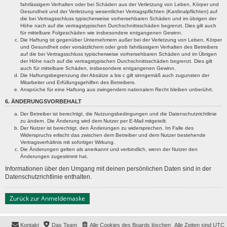
fahrlässigem Verhalten oder bei Schäden aus der Verletzung von Leben, Körper und
Gesundheit und der Verletzung wesentlicher Vertragspflichten (Kardinalpflichten) auf
die bei Vertragsschluss typischerweise vorhersehbaren Schäden und im übrigen der
Höhe nach auf die vertragstypischen Durchschnittsschäden begrenzt. Dies gilt auch
für mittelbare Folgeschäden wie insbesondere entgangenen Gewinn.
Die Haftung ist gegenüber Unternehmern außer bei der Verletzung von Leben, Körper
und Gesundheit oder vorsätzlichem oder grob fahrlässigem Verhalten des Betreibers
auf die bei Vertragsschluss typischerweise vorhersehbaren Schäden und im Übrigen
der Höhe nach auf die vertragstypischen Durchschnittsschäden begrenzt. Dies gilt
auch für mittelbare Schäden, insbesondere entgangenen Gewinn.
Die Haftungsbegrenzung der Absätze a bis c gilt sinngemäß auch zugunsten der
Mitarbeiter und Erfüllungsgehilfen des Betreibers.
Ansprüche für eine Haftung aus zwingendem nationalem Recht bleiben unberührt.
6. ÄNDERUNGSVORBEHALT
Der Betreiber ist berechtigt, die Nutzungsbedingungen und die Datenschutzrichtlinie
zu ändern. Die Änderung wird dem Nutzer per E-Mail mitgeteilt.
Der Nutzer ist berechtigt, den Änderungen zu widersprechen. Im Falle des
Widerspruchs erlischt das zwischen dem Betreiber und dem Nutzer bestehende
Vertragsverhältnis mit sofortiger Wirkung.
Die Änderungen gelten als anerkannt und verbindlich, wenn der Nutzer den
Änderungen zugestimmt hat.
Informationen über den Umgang mit deinen persönlichen Daten sind in der
Datenschutzrichtlinie enthalten.
Zurück zur Anmeldemaske
Kontakt
Das Team
Alle Cookies des Boards löschen
Alle Zeiten sind
UTC