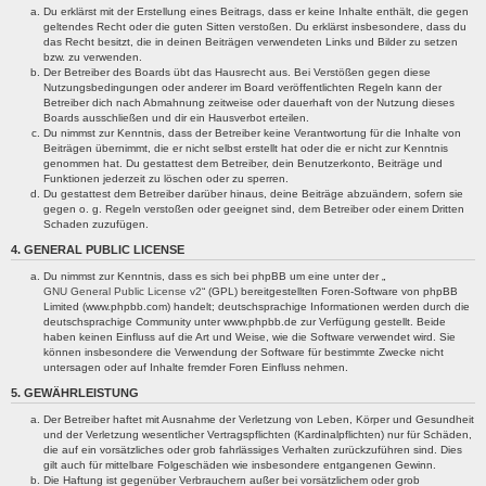
Du erklärst mit der Erstellung eines Beitrags, dass er keine Inhalte enthält, die gegen
geltendes Recht oder die guten Sitten verstoßen. Du erklärst insbesondere, dass du
das Recht besitzt, die in deinen Beiträgen verwendeten Links und Bilder zu setzen
bzw. zu verwenden.
Der Betreiber des Boards übt das Hausrecht aus. Bei Verstößen gegen diese
Nutzungsbedingungen oder anderer im Board veröffentlichten Regeln kann der
Betreiber dich nach Abmahnung zeitweise oder dauerhaft von der Nutzung dieses
Boards ausschließen und dir ein Hausverbot erteilen.
Du nimmst zur Kenntnis, dass der Betreiber keine Verantwortung für die Inhalte von
Beiträgen übernimmt, die er nicht selbst erstellt hat oder die er nicht zur Kenntnis
genommen hat. Du gestattest dem Betreiber, dein Benutzerkonto, Beiträge und
Funktionen jederzeit zu löschen oder zu sperren.
Du gestattest dem Betreiber darüber hinaus, deine Beiträge abzuändern, sofern sie
gegen o. g. Regeln verstoßen oder geeignet sind, dem Betreiber oder einem Dritten
Schaden zuzufügen.
4. GENERAL PUBLIC LICENSE
Du nimmst zur Kenntnis, dass es sich bei phpBB um eine unter der „
GNU General Public License v2
“ (GPL) bereitgestellten Foren-Software von phpBB
Limited (www.phpbb.com) handelt; deutschsprachige Informationen werden durch die
deutschsprachige Community unter www.phpbb.de zur Verfügung gestellt. Beide
haben keinen Einfluss auf die Art und Weise, wie die Software verwendet wird. Sie
können insbesondere die Verwendung der Software für bestimmte Zwecke nicht
untersagen oder auf Inhalte fremder Foren Einfluss nehmen.
5. GEWÄHRLEISTUNG
Der Betreiber haftet mit Ausnahme der Verletzung von Leben, Körper und Gesundheit
und der Verletzung wesentlicher Vertragspflichten (Kardinalpflichten) nur für Schäden,
die auf ein vorsätzliches oder grob fahrlässiges Verhalten zurückzuführen sind. Dies
gilt auch für mittelbare Folgeschäden wie insbesondere entgangenen Gewinn.
Die Haftung ist gegenüber Verbrauchern außer bei vorsätzlichem oder grob