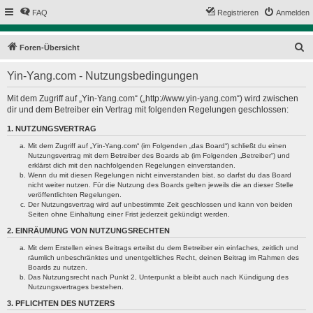
FAQ
Registrieren
Anmelden
S
Foren-Übersicht
u
Yin-Yang.com - Nutzungsbedingungen
c
h
Mit dem Zugriff auf „Yin-Yang.com“ („http://www.yin-yang.com“) wird zwischen
dir und dem Betreiber ein Vertrag mit folgenden Regelungen geschlossen:
e
1. NUTZUNGSVERTRAG
Mit dem Zugriff auf „Yin-Yang.com“ (im Folgenden „das Board“) schließt du einen
Nutzungsvertrag mit dem Betreiber des Boards ab (im Folgenden „Betreiber“) und
erklärst dich mit den nachfolgenden Regelungen einverstanden.
Wenn du mit diesen Regelungen nicht einverstanden bist, so darfst du das Board
nicht weiter nutzen. Für die Nutzung des Boards gelten jeweils die an dieser Stelle
veröffentlichten Regelungen.
Der Nutzungsvertrag wird auf unbestimmte Zeit geschlossen und kann von beiden
Seiten ohne Einhaltung einer Frist jederzeit gekündigt werden.
2. EINRÄUMUNG VON NUTZUNGSRECHTEN
Mit dem Erstellen eines Beitrags erteilst du dem Betreiber ein einfaches, zeitlich und
räumlich unbeschränktes und unentgeltliches Recht, deinen Beitrag im Rahmen des
Boards zu nutzen.
Das Nutzungsrecht nach Punkt 2, Unterpunkt a bleibt auch nach Kündigung des
Nutzungsvertrages bestehen.
3. PFLICHTEN DES NUTZERS