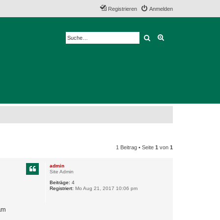
Registrieren
Anmelden
Suche
Erweiterte Suche
1 Beitrag • Seite
1
von
1
admin
Site Admin
Beiträge:
4
Registriert:
Mo Aug 21, 2017 10:06 pm
am