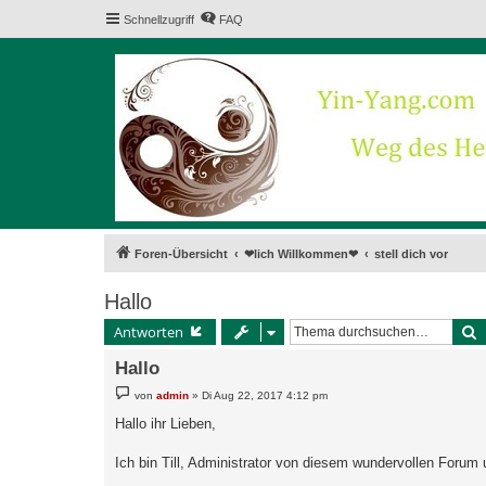
Schnellzugriff
FAQ
Foren-Übersicht
❤lich Willkommen❤
stell dich vor
Hallo
S
Antworten
Hallo
B
von
admin
»
Di Aug 22, 2017 4:12 pm
e
i
Hallo ihr Lieben,
t
r
a
Ich bin Till, Administrator von diesem wundervollen For
g