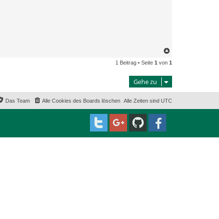
N
a
1 Beitrag • Seite
1
von
1
c
h
o
Gehe zu
b
e
n
Das Team
Alle Cookies des Boards löschen
Alle Zeiten sind
UTC